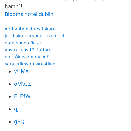
hamn”!
Blooms hotel dublin
motivationsbrev läkare
juridiska personer exempel
ostersunds fk se
australiens författare
emil åkesson malmö
sara eriksson wrestling
yUMe
oMVJZ
FLFfW
qj
gSQ