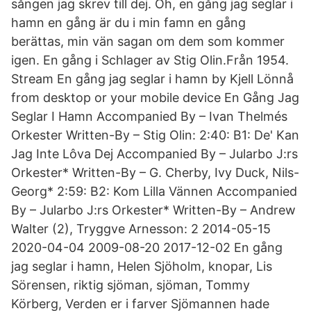
sången jag skrev till dej. Oh, en gång jag seglar i
hamn en gång är du i min famn en gång
berättas, min vän sagan om dem som kommer
igen. En gång i Schlager av Stig Olin.Från 1954.
Stream En gång jag seglar i hamn by Kjell Lönnå
from desktop or your mobile device En Gång Jag
Seglar I Hamn Accompanied By – Ivan Thelmés
Orkester Written-By – Stig Olin: 2:40: B1: De' Kan
Jag Inte Lôva Dej Accompanied By – Jularbo J:rs
Orkester* Written-By – G. Cherby, Ivy Duck, Nils-
Georg* 2:59: B2: Kom Lilla Vännen Accompanied
By – Jularbo J:rs Orkester* Written-By – Andrew
Walter (2), Tryggve Arnesson: 2 2014-05-15
2020-04-04 2009-08-20 2017-12-02 En gång
jag seglar i hamn, Helen Sjöholm, knopar, Lis
Sörensen, riktig sjöman, sjöman, Tommy
Körberg, Verden er i farver Sjömannen hade