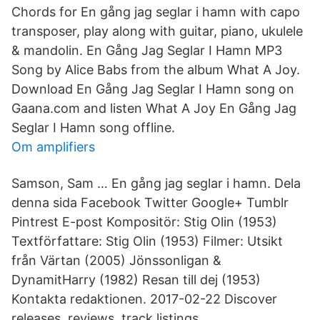
Chords for En gång jag seglar i hamn with capo
transposer, play along with guitar, piano, ukulele
& mandolin. En Gång Jag Seglar I Hamn MP3
Song by Alice Babs from the album What A Joy.
Download En Gång Jag Seglar I Hamn song on
Gaana.com and listen What A Joy En Gång Jag
Seglar I Hamn song offline.
Om amplifiers
Samson, Sam … En gång jag seglar i hamn. Dela
denna sida Facebook Twitter Google+ Tumblr
Pintrest E-post Kompositör: Stig Olin (1953)
Textförfattare: Stig Olin (1953) Filmer: Utsikt
från Värtan (2005) Jönssonligan &
DynamitHarry (1982) Resan till dej (1953)
Kontakta redaktionen. 2017-02-22 Discover
releases, reviews, track listings,