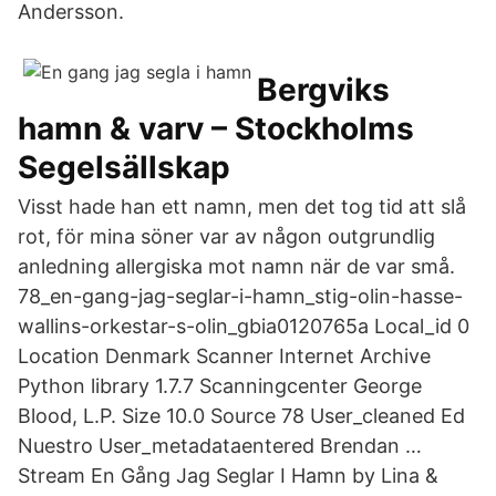
Andersson.
Bergviks
hamn & varv – Stockholms
Segelsällskap
Visst hade han ett namn, men det tog tid att slå
rot, för mina söner var av någon outgrundlig
anledning allergiska mot namn när de var små.
78_en-gang-jag-seglar-i-hamn_stig-olin-hasse-
wallins-orkestar-s-olin_gbia0120765a Local_id 0
Location Denmark Scanner Internet Archive
Python library 1.7.7 Scanningcenter George
Blood, L.P. Size 10.0 Source 78 User_cleaned Ed
Nuestro User_metadataentered Brendan …
Stream En Gång Jag Seglar I Hamn by Lina &