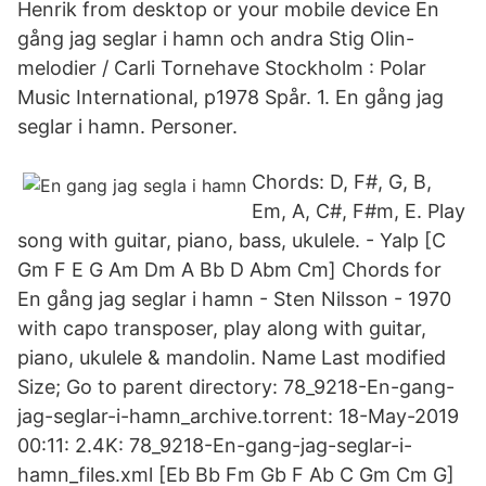
Henrik from desktop or your mobile device En
gång jag seglar i hamn och andra Stig Olin-
melodier / Carli Tornehave Stockholm : Polar
Music International, p1978 Spår. 1. En gång jag
seglar i hamn. Personer.
Chords: D, F#, G, B,
Em, A, C#, F#m, E. Play
song with guitar, piano, bass, ukulele. - Yalp [C
Gm F E G Am Dm A Bb D Abm Cm] Chords for
En gång jag seglar i hamn - Sten Nilsson - 1970
with capo transposer, play along with guitar,
piano, ukulele & mandolin. Name Last modified
Size; Go to parent directory: 78_9218-En-gang-
jag-seglar-i-hamn_archive.torrent: 18-May-2019
00:11: 2.4K: 78_9218-En-gang-jag-seglar-i-
hamn_files.xml [Eb Bb Fm Gb F Ab C Gm Cm G]